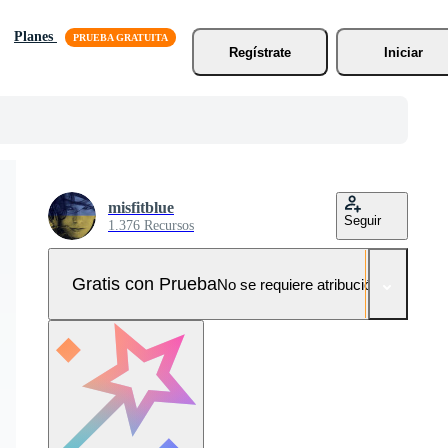
Planes
Regístrate
Iniciar
misfitblue
Seguir
1.376 Recursos
Gratis con Prueba
No se requiere atribución!