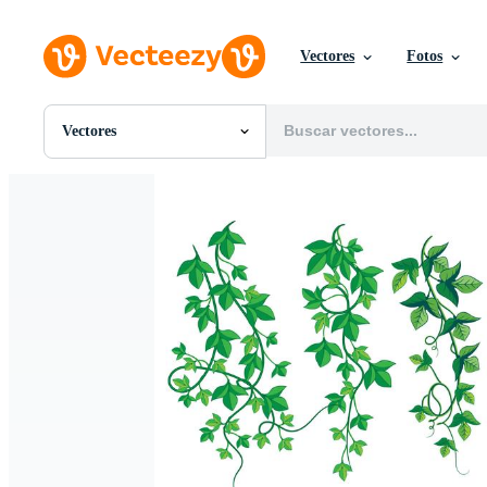
Vectores
Fotos
Vectores
Todas Imágenes
Fotos
PNGs
PSDs
SVGs
Plantillas
Vectores
Videos
Gráficos en Movimiento
Imágenes Editoriales
Eventos Editoriales