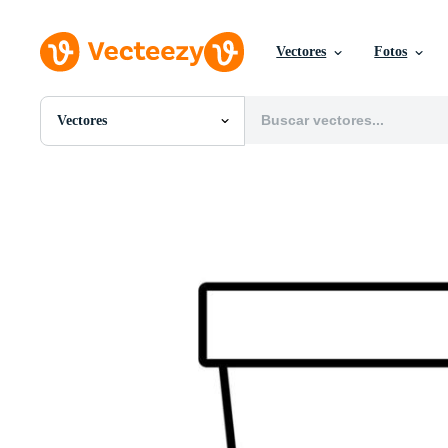
Vectores
Fotos
Vectores
Todas Imágenes
Fotos
PNGs
PSDs
SVGs
Plantillas
Vectores
Videos
Gráficos en Movimiento
Imágenes Editoriales
Eventos Editoriales