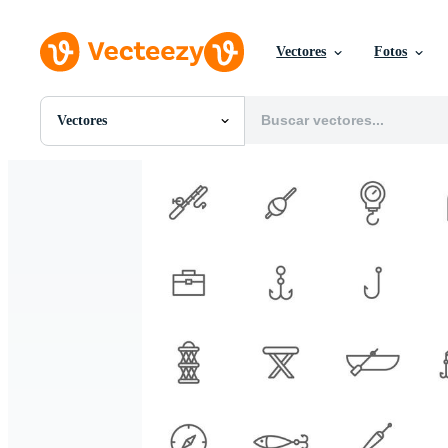
Vectores
Fotos
Vectores
Todas Imágenes
Fotos
PNGs
PSDs
SVGs
Plantillas
Vectores
Videos
Gráficos en Movimiento
Imágenes Editoriales
Eventos Editoriales