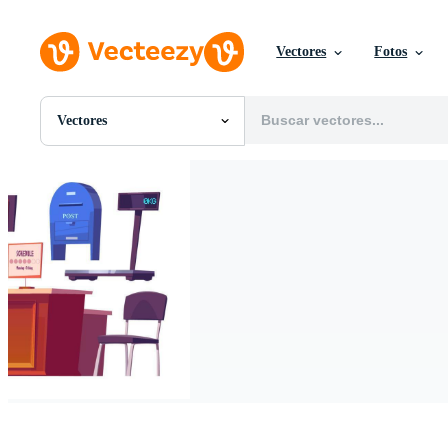
Vectores
Fotos
Vectores
Todas Imágenes
Fotos
PNGs
PSDs
SVGs
Plantillas
Vectores
Videos
Gráficos en Movimiento
Imágenes Editoriales
Eventos Editoriales