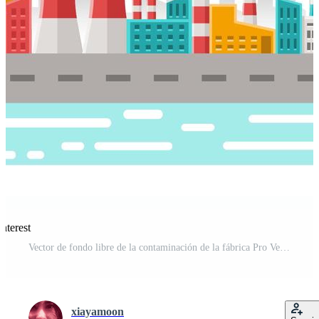
nterest
Vector de fondo libre de la contaminación de la fábrica Pro Vector y Pro SVG
xiayamoon