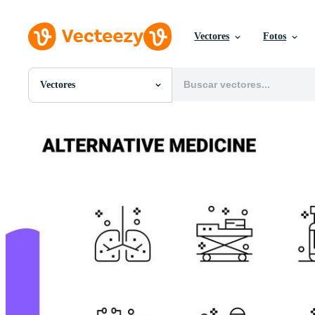
Vectores
Fotos
Vectores
Todas Imágenes
Fotos
PNGs
PSDs
SVGs
Plantillas
Vectores
Videos
Gráficos en Movimiento
Imágenes Editoriales
Eventos Editoriales