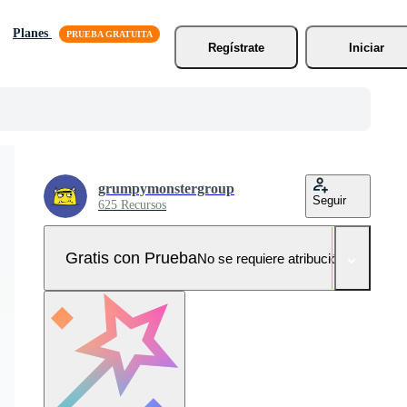
Planes
Regístrate
Iniciar
grumpymonstergroup
Seguir
625 Recursos
Gratis con Prueba
No se requiere atribución!