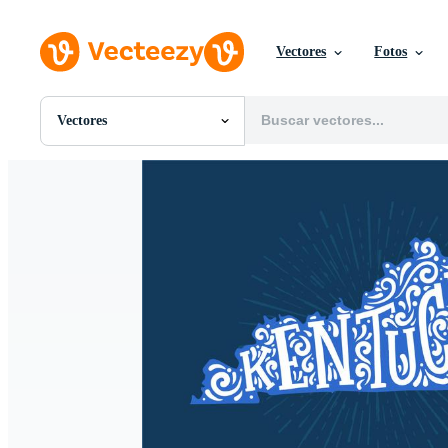
Vectores
Fotos
Vectores
Todas Imágenes
Fotos
PNGs
PSDs
SVGs
Plantillas
Vectores
Videos
Gráficos en Movimiento
Imágenes Editoriales
Eventos Editoriales