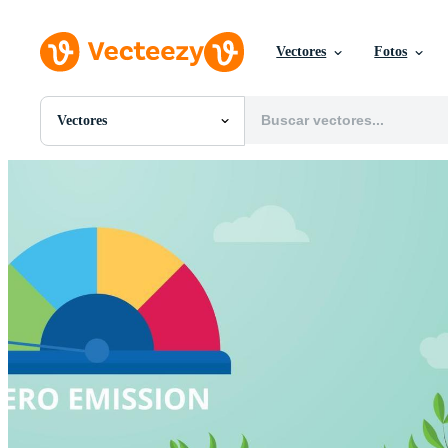
Vectores
Fotos
Vectores
Todas Imágenes
Fotos
PNGs
PSDs
SVGs
Plantillas
Vectores
Videos
Gráficos en Movimiento
Imágenes Editoriales
Eventos Editoriales