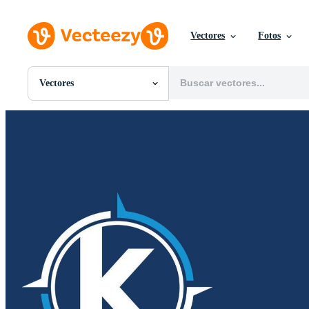
Vectores
Fotos
Vectores
Todas Imágenes
Fotos
PNGs
PSDs
SVGs
Plantillas
Vectores
Videos
Gráficos en Movimiento
Imágenes Editoriales
Eventos Editoriales