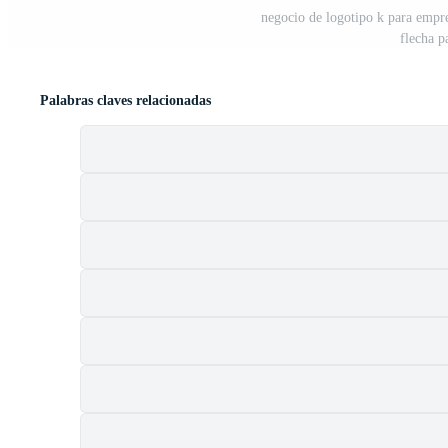
negocio de logotipo k para empres
flecha p
Palabras claves relacionadas