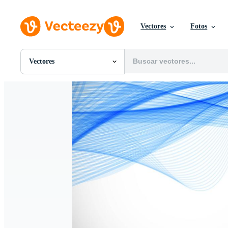
Vectores
Fotos
Vectores
Todas Imágenes
Fotos
PNGs
PSDs
SVGs
Plantillas
Vectores
Videos
Gráficos en Movimiento
Imágenes Editoriales
Eventos Editoriales