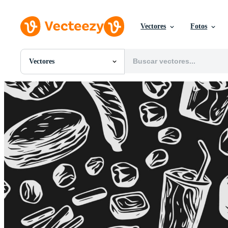
Vectores
Fotos
Vectores
Todas Imágenes
Fotos
PNGs
PSDs
SVGs
Plantillas
Vectores
Videos
Gráficos en Movimiento
Imágenes Editoriales
Eventos Editoriales