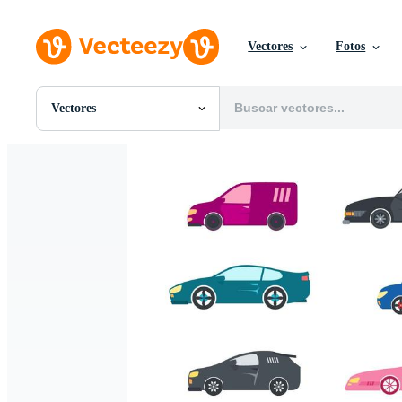
Vectores
Fotos
Vectores
Todas Imágenes
Fotos
PNGs
PSDs
SVGs
Plantillas
Vectores
Videos
Gráficos en Movimiento
Imágenes Editoriales
Eventos Editoriales