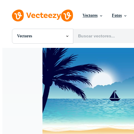
Vectores
Fotos
Vectores
Todas Imágenes
Fotos
PNGs
PSDs
SVGs
Plantillas
Vectores
Videos
Gráficos en Movimiento
Imágenes Editoriales
Eventos Editoriales