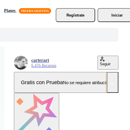
Planes
Regístrate
Iniciar
carterart
Seguir
6.476 Recursos
Gratis con Prueba
No se requiere atribución!