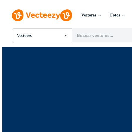
Vectores
Fotos
Vectores
Todas Imágenes
Fotos
PNGs
PSDs
SVGs
Plantillas
Vectores
Videos
Gráficos en Movimiento
Imágenes Editoriales
Eventos Editoriales