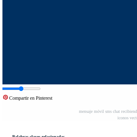
Compartir en Pinterest
mensaje móvil sms chat recibiend
iconos vect
Palabras claves relacionadas