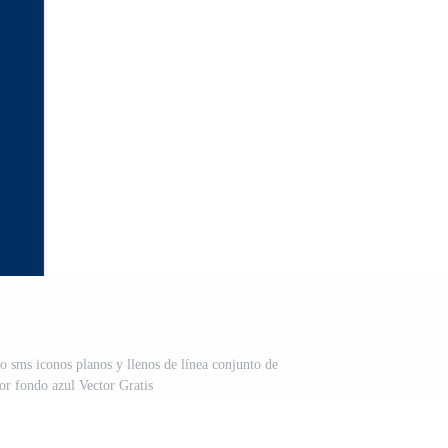
o sms iconos planos y llenos de línea conjunto de
or fondo azul Vector Gratis