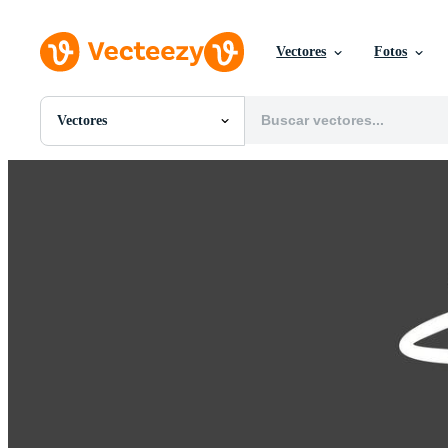
Vectores
Fotos
Vectores
Todas Imágenes
Fotos
PNGs
PSDs
SVGs
Plantillas
Vectores
Videos
Gráficos en Movimiento
Imágenes Editoriales
Eventos Editoriales