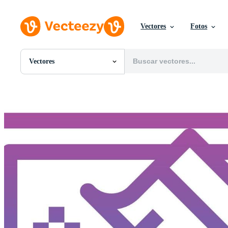
Vectores
Fotos
Vectores
Todas Imágenes
Fotos
PNGs
PSDs
SVGs
Plantillas
Vectores
Videos
Gráficos en Movimiento
Imágenes Editoriales
Eventos Editoriales