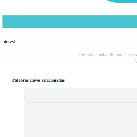
interest
Limpiar el polvo limpiar el acce
V
Palabras claves relacionadas