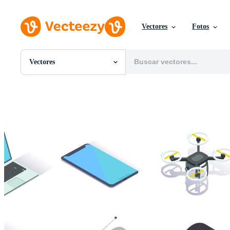
Vectores
Fotos
Vectores
Todas Imágenes
Fotos
PNGs
PSDs
SVGs
Plantillas
Vectores
Videos
Gráficos en Movimiento
Imágenes Editoriales
Eventos Editoriales