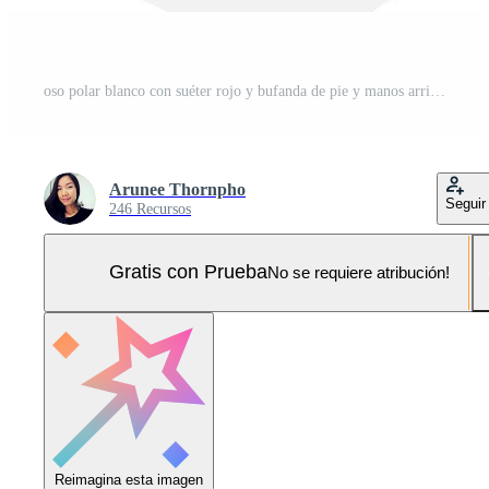
oso polar blanco con suéter rojo y bufanda de pie y manos arriba con textos hola invierno, montaña, pinos, nieve y cielo azul en el fondo, dibujo de caricatura vectorial Pro Vector y Pro SVG
Arunee Thornpho
Seguir
246 Recursos
Gratis con Prueba
No se requiere atribución!
Reimagina esta imagen