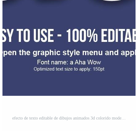
efecto de texto editable de dibujos animados 3d colorido moderno amarillo Vector Gratis