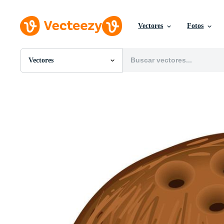
Vectores
Fotos
Vectores
Todas Imágenes
Fotos
PNGs
PSDs
SVGs
Plantillas
Vectores
Videos
Gráficos en Movimiento
Imágenes Editoriales
Eventos Editoriales