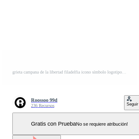
grieta campana de la libertad filadelfia icono símbolo logotipo diseño vector línea arte estilo Vector Pro
Roossoo 99d
Seguir
236 Recursos
Gratis con Prueba
No se requiere atribución!