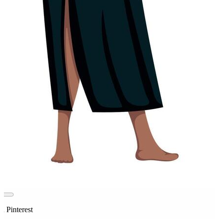
n Pinterest