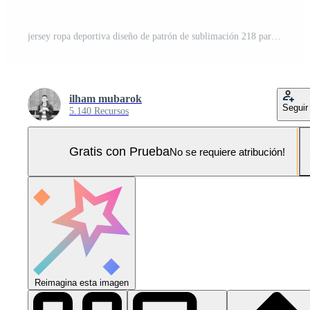
jersey ropa deportiva diseño de patrón de sublimación 218 para fútbol fútbol e-sport baloncesto voleibol bádminton futsal camiseta Pro Vector y Pro SVG
ilham mubarok
Seguir
5.140 Recursos
Gratis con Prueba
No se requiere atribución!
Reimagina esta imagen