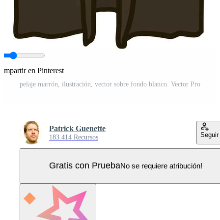
ompartir en Pinterest
pelaje marrón, ilustración, vector sobre fondo blanco. Vector Pro
Patrick Guenette
Seguir
183.414 Recursos
Gratis con Prueba
No se requiere atribución!