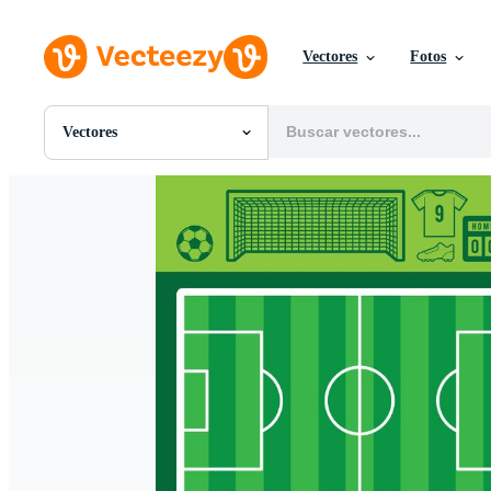
Vectores
Fotos
Vectores
Todas Imágenes
Fotos
PNGs
PSDs
SVGs
Plantillas
Vectores
Videos
Gráficos en Movimiento
Imágenes Editoriales
Eventos Editoriales