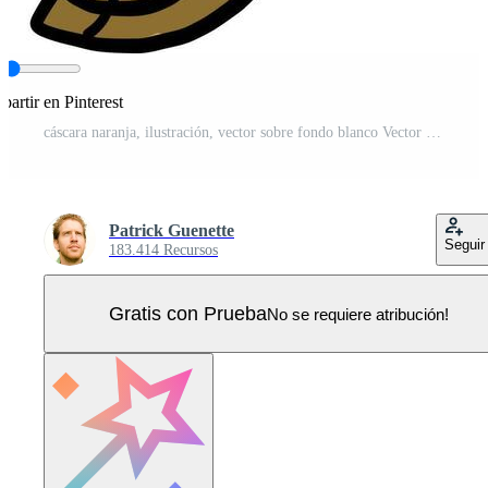
artir en Pinterest
cáscara naranja, ilustración, vector sobre fondo blanco Vector Pro
Patrick Guenette
Seguir
183.414 Recursos
Gratis con Prueba
No se requiere atribución!