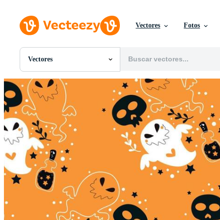
Vectores
Fotos
Vectores
Todas Imágenes
Fotos
PNGs
PSDs
SVGs
Plantillas
Vectores
Videos
Gráficos en Movimiento
Imágenes Editoriales
Eventos Editoriales