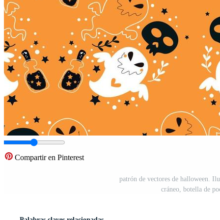
Compartir en Pinterest
patrón de vectores de halloween. Ilu
cráneo, botella de p
Palabras claves relacionadas