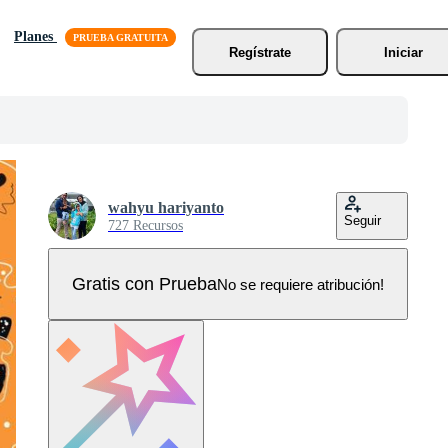
Planes
Regístrate
Iniciar
wahyu hariyanto
Seguir
727 Recursos
Gratis con Prueba
No se requiere atribución!