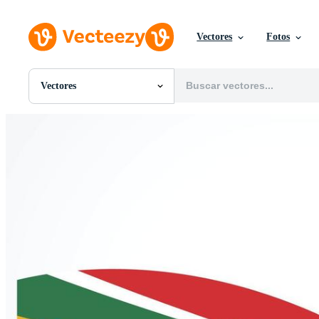
Vectores
Fotos
Vectores
Todas Imágenes
Fotos
PNGs
PSDs
SVGs
Plantillas
Vectores
Videos
Gráficos en Movimiento
Imágenes Editoriales
Eventos Editoriales