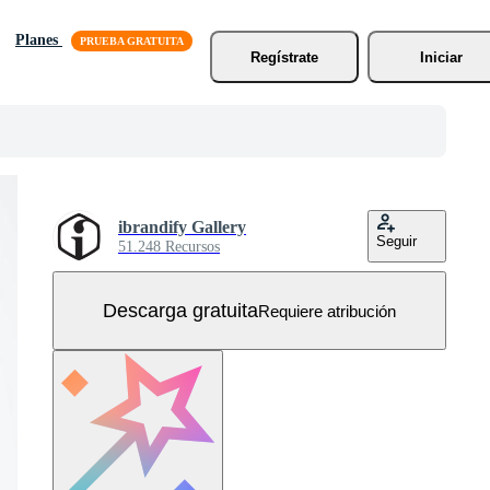
Planes
Regístrate
Iniciar
ibrandify Gallery
Seguir
51.248 Recursos
Descarga gratuita
Requiere atribución