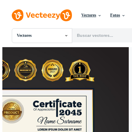
Vectores
Fotos
Vectores
Todas Imágenes
Fotos
PNGs
PSDs
SVGs
Plantillas
Vectores
Videos
Gráficos en Movimiento
Imágenes Editoriales
Eventos Editoriales