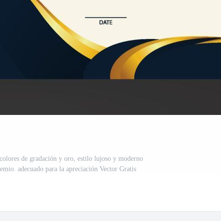
 colores de gradación y oro, estilo lujoso y moderno
remio. adecuado para la apreciación Vector Gratis