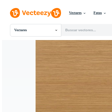
Vectores
Fotos
Vectores
Todas Imágenes
Fotos
PNGs
PSDs
SVGs
Plantillas
Vectores
Videos
Gráficos en Movimiento
Imágenes Editoriales
Eventos Editoriales