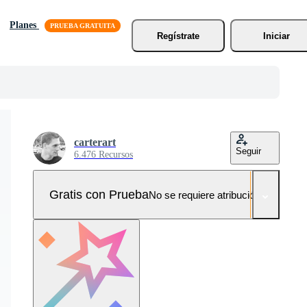
Planes
Regístrate
Iniciar
carterart
Seguir
6.476 Recursos
Gratis con Prueba
No se requiere atribución!