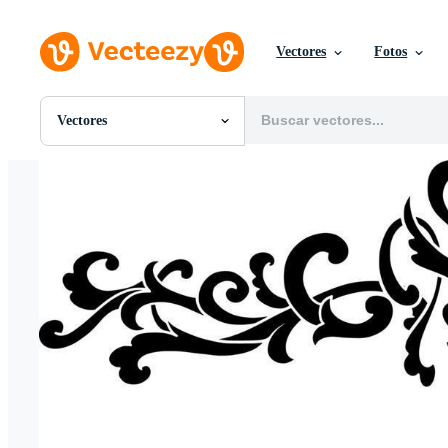
Vectores
Fotos
Vectores
Todas Imágenes
Fotos
PNGs
PSDs
SVGs
Plantillas
Vectores
Videos
Gráficos en Movimiento
Imágenes Editoriales
Eventos Editoriales