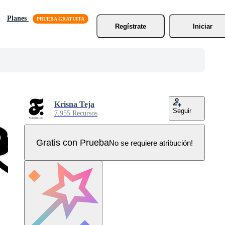
Planes
Regístrate
Iniciar
Krisna Teja
Seguir
7.955 Recursos
Gratis con Prueba
No se requiere atribución!