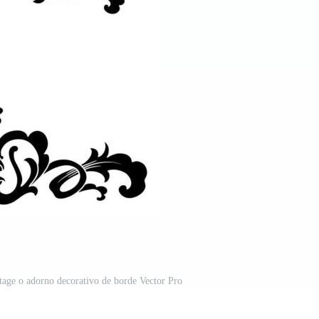
ntage o adorno decorativo de borde Vector Pro