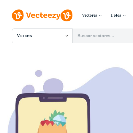
Vectores
Fotos
Vectores
Todas Imágenes
Fotos
PNGs
PSDs
SVGs
Plantillas
Vectores
Videos
Gráficos en Movimiento
Imágenes Editoriales
Eventos Editoriales