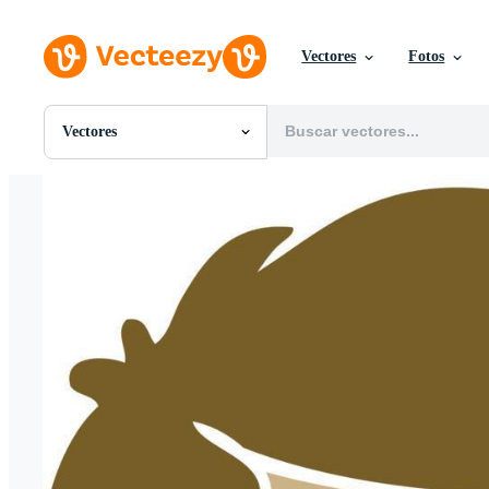
Vectores
Fotos
Vectores
Todas Imágenes
Fotos
PNGs
PSDs
SVGs
Plantillas
Vectores
Videos
Gráficos en Movimiento
Imágenes Editoriales
Eventos Editoriales