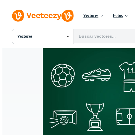
Vectores
Fotos
Vectores
Todas Imágenes
Fotos
PNGs
PSDs
SVGs
Plantillas
Vectores
Videos
Gráficos en Movimiento
Imágenes Editoriales
Eventos Editoriales