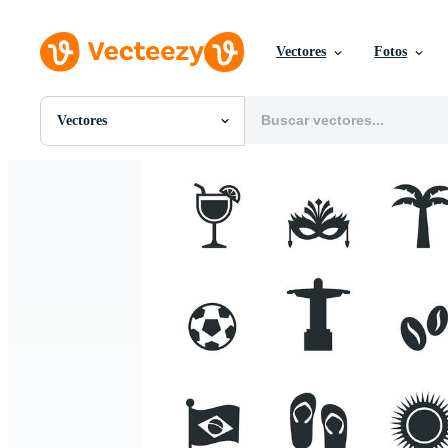
Vectores
Fotos
Vectores
Todas Imágenes
Fotos
PNGs
PSDs
SVGs
Plantillas
Vectores
Videos
Gráficos en Movimiento
Imágenes Editoriales
Eventos Editoriales