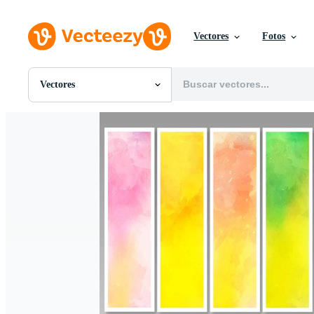
Vectores
Fotos
Vectores
Todas Imágenes
Fotos
PNGs
PSDs
SVGs
Plantillas
Vectores
Videos
Gráficos en Movimiento
Imágenes Editoriales
Eventos Editoriales