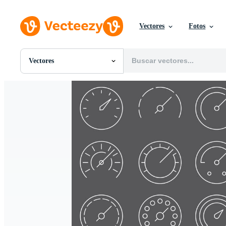
Vectores
Fotos
Vectores
Todas Imágenes
Fotos
PNGs
PSDs
SVGs
Plantillas
Vectores
Videos
Gráficos en Movimiento
Imágenes Editoriales
Eventos Editoriales