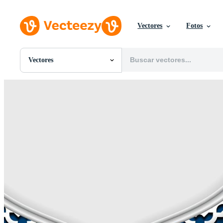
Vectores
Fotos
Vectores
Todas Imágenes
Fotos
PNGs
PSDs
SVGs
Plantillas
Vectores
Videos
Gráficos en Movimiento
Imágenes Editoriales
Eventos Editoriales