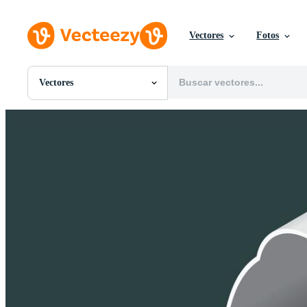
Vectores
Fotos
Vectores
Todas Imágenes
Fotos
PNGs
PSDs
SVGs
Plantillas
Vectores
Videos
Gráficos en Movimiento
Imágenes Editoriales
Eventos Editoriales