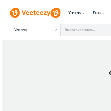
Vectores
Fotos
Vectores
Todas Imágenes
Fotos
PNGs
PSDs
SVGs
Plantillas
Vectores
Videos
Gráficos en Movimiento
Imágenes Editoriales
Eventos Editoriales