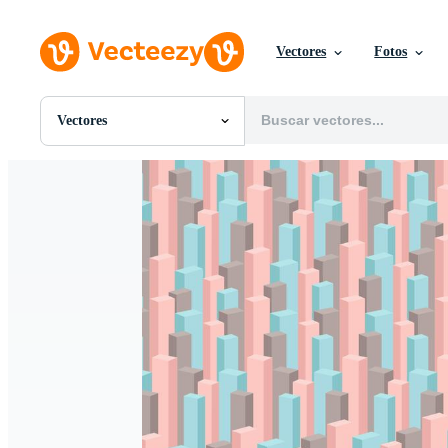
Vectores
Fotos
Vectores
Todas Imágenes
Fotos
PNGs
PSDs
SVGs
Plantillas
Vectores
Videos
Gráficos en Movimiento
Imágenes Editoriales
Eventos Editoriales