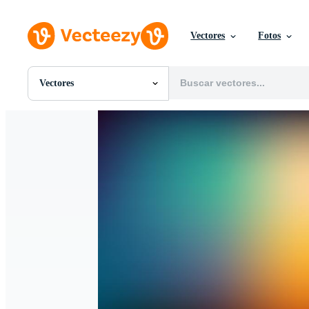
Vectores
Fotos
Vectores
Todas Imágenes
Fotos
PNGs
PSDs
SVGs
Plantillas
Vectores
Videos
Gráficos en Movimiento
Imágenes Editoriales
Eventos Editoriales