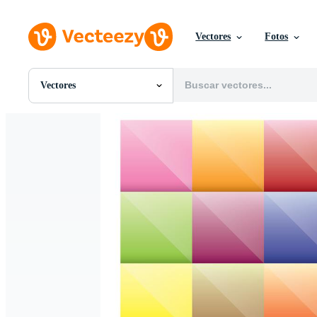
Vectores
Fotos
Vectores
Todas Imágenes
Fotos
PNGs
PSDs
SVGs
Plantillas
Vectores
Videos
Gráficos en Movimiento
Imágenes Editoriales
Eventos Editoriales