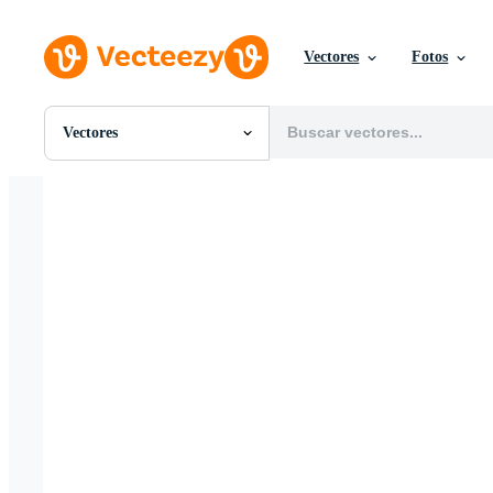
Vectores
Fotos
Vectores
Todas Imágenes
Fotos
PNGs
PSDs
SVGs
Plantillas
Vectores
Videos
Gráficos en Movimiento
Imágenes Editoriales
Eventos Editoriales