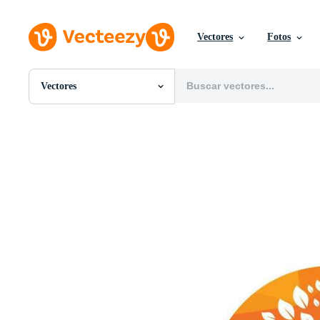
Vectores
Fotos
Vectores
Todas Imágenes
Fotos
PNGs
PSDs
SVGs
Plantillas
Vectores
Videos
Gráficos en Movimiento
Imágenes Editoriales
Eventos Editoriales