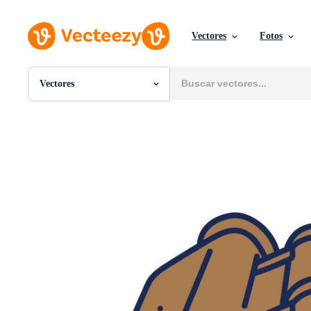
Vectores
Fotos
Vectores
Todas Imágenes
Fotos
PNGs
PSDs
SVGs
Plantillas
Vectores
Videos
Gráficos en Movimiento
Imágenes Editoriales
Eventos Editoriales