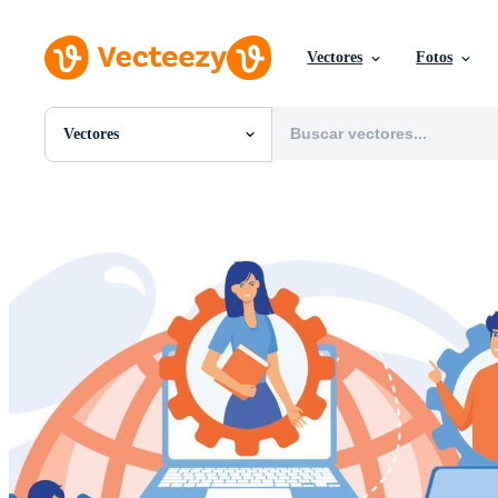
Vectores
Fotos
Vectores
Todas Imágenes
Fotos
PNGs
PSDs
SVGs
Plantillas
Vectores
Videos
Gráficos en Movimiento
Imágenes Editoriales
Eventos Editoriales