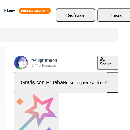
Planes
Regístrate
Iniciar
twilightmoon
Seguir
1.446 Recursos
Gratis con Prueba
No se requiere atribución!