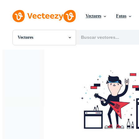
Vectores
Fotos
Vectores
Todas Imágenes
Fotos
PNGs
PSDs
SVGs
Plantillas
Vectores
Videos
Gráficos en Movimiento
Imágenes Editoriales
Eventos Editoriales