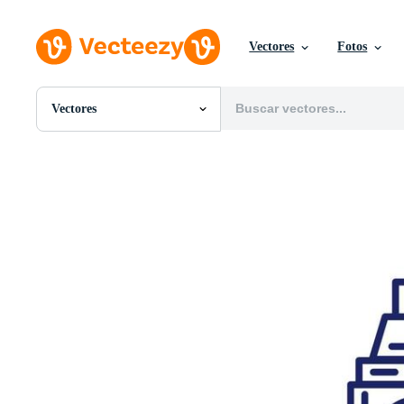
Vectores
Fotos
Vectores
Todas Imágenes
Fotos
PNGs
PSDs
SVGs
Plantillas
Vectores
Videos
Gráficos en Movimiento
Imágenes Editoriales
Eventos Editoriales