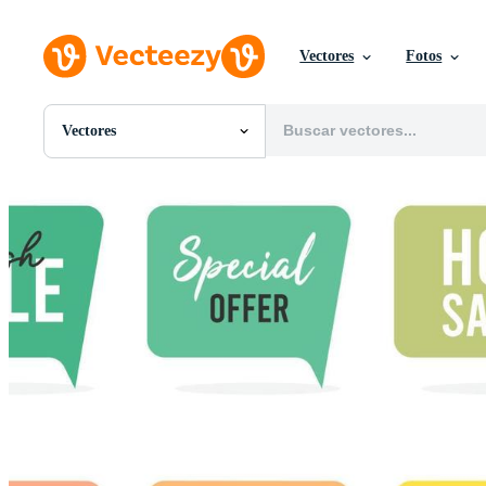
Vectores
Fotos
Vectores
Todas Imágenes
Fotos
PNGs
PSDs
SVGs
Plantillas
Vectores
Videos
Gráficos en Movimiento
Imágenes Editoriales
Eventos Editoriales